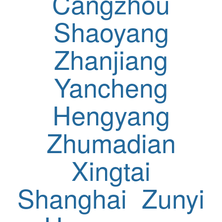
Cangzhou
Shaoyang
Zhanjiang
Yancheng
Hengyang
Zhumadian
Xingtai
Shanghai
Zunyi