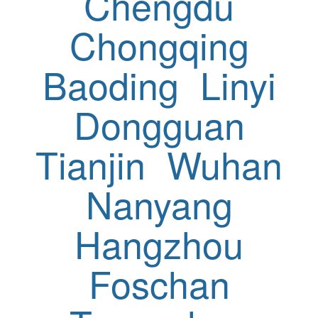
Chengdu
Chongqing
Baoding
Linyi
Dongguan
Tianjin
Wuhan
Nanyang
Hangzhou
Foschan