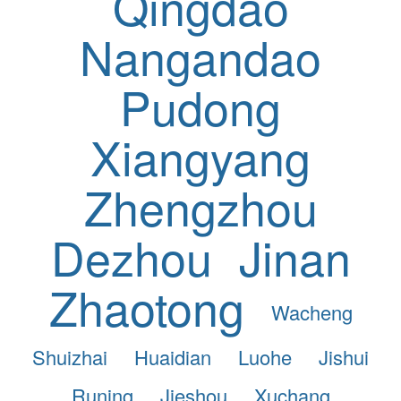
Qingdao
Nangandao
Pudong
Xiangyang
Zhengzhou
Dezhou
Jinan
Zhaotong
Wacheng
Shuizhai
Huaidian
Luohe
Jishui
Runing
Jieshou
Xuchang