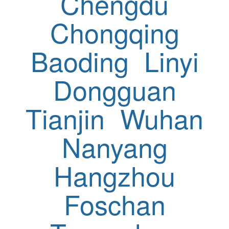
Chengdu
Chongqing
Baoding
Linyi
Dongguan
Tianjin
Wuhan
Nanyang
Hangzhou
Foschan