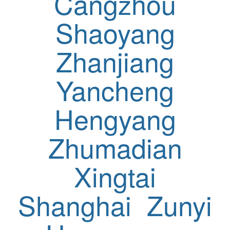
Cangzhou
Shaoyang
Zhanjiang
Yancheng
Hengyang
Zhumadian
Xingtai
Shanghai
Zunyi