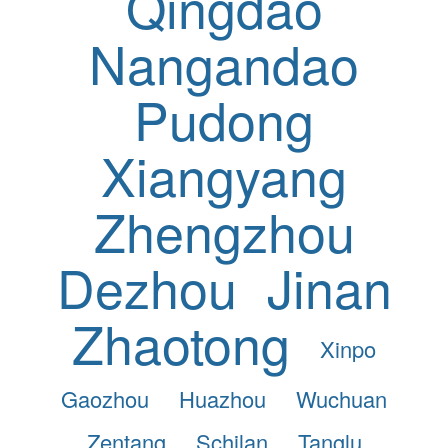
Qingdao
Nangandao
Pudong
Xiangyang
Zhengzhou
Dezhou
Jinan
Zhaotong
Xinpo
Gaozhou
Huazhou
Wuchuan
Zentang
Schilan
Tanglu