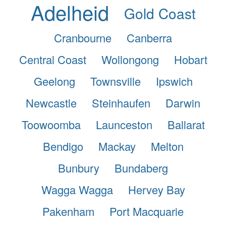
Adelheid
Gold Coast
Cranbourne
Canberra
Central Coast
Wollongong
Hobart
Geelong
Townsville
Ipswich
Newcastle
Steinhaufen
Darwin
Toowoomba
Launceston
Ballarat
Bendigo
Mackay
Melton
Bunbury
Bundaberg
Wagga Wagga
Hervey Bay
Pakenham
Port Macquarie