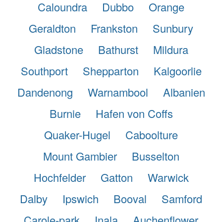
Caloundra
Dubbo
Orange
Geraldton
Frankston
Sunbury
Gladstone
Bathurst
Mildura
Southport
Shepparton
Kalgoorlie
Dandenong
Warnambool
Albanien
Burnie
Hafen von Coffs
Quaker-Hugel
Caboolture
Mount Gambier
Busselton
Hochfelder
Gatton
Warwick
Dalby
Ipswich
Booval
Samford
Carole-park
Inala
Auchenflower