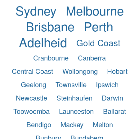
Sydney
Melbourne
Brisbane
Perth
Adelheid
Gold Coast
Cranbourne
Canberra
Central Coast
Wollongong
Hobart
Geelong
Townsville
Ipswich
Newcastle
Steinhaufen
Darwin
Toowoomba
Launceston
Ballarat
Bendigo
Mackay
Melton
Bunbury
Bundaberg