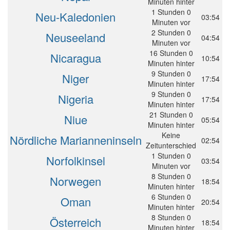
Minuten hinter
1 Stunden 0
Neu-Kaledonien
03:54
Minuten vor
2 Stunden 0
Neuseeland
04:54
Minuten vor
16 Stunden 0
Nicaragua
10:54
Minuten hinter
9 Stunden 0
Niger
17:54
Minuten hinter
9 Stunden 0
Nigeria
17:54
Minuten hinter
21 Stunden 0
Niue
05:54
Minuten hinter
Keine
Nördliche Marianneninseln
02:54
Zeitunterschied
1 Stunden 0
Norfolkinsel
03:54
Minuten vor
8 Stunden 0
Norwegen
18:54
Minuten hinter
6 Stunden 0
Oman
20:54
Minuten hinter
8 Stunden 0
Österreich
18:54
Minuten hinter