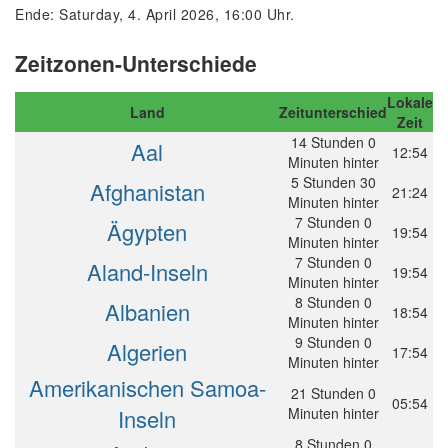
Ende: Saturday, 4. April 2026, 16:00 Uhr.
Zeitzonen-Unterschiede
Lokale
Land
Zeitunterschied
Zeit
14 Stunden 0
Aal
12:54
Minuten hinter
5 Stunden 30
Afghanistan
21:24
Minuten hinter
7 Stunden 0
Ägypten
19:54
Minuten hinter
7 Stunden 0
Aland-Inseln
19:54
Minuten hinter
8 Stunden 0
Albanien
18:54
Minuten hinter
9 Stunden 0
Algerien
17:54
Minuten hinter
Amerikanischen Samoa-
21 Stunden 0
05:54
Inseln
Minuten hinter
8 Stunden 0