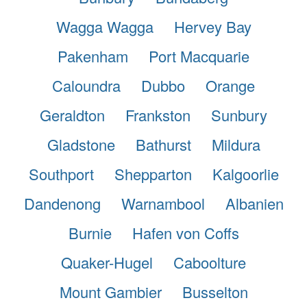
Wagga Wagga
Hervey Bay
Pakenham
Port Macquarie
Caloundra
Dubbo
Orange
Geraldton
Frankston
Sunbury
Gladstone
Bathurst
Mildura
Southport
Shepparton
Kalgoorlie
Dandenong
Warnambool
Albanien
Burnie
Hafen von Coffs
Quaker-Hugel
Caboolture
Mount Gambier
Busselton