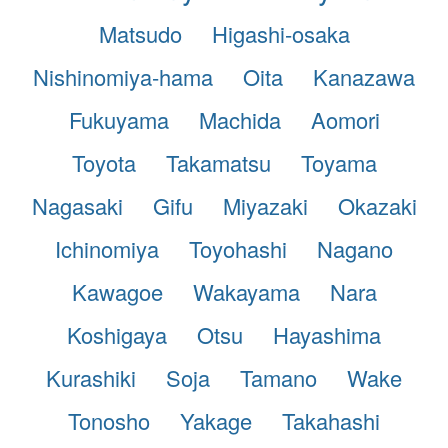
Matsudo
Higashi-osaka
Nishinomiya-hama
Oita
Kanazawa
Fukuyama
Machida
Aomori
Toyota
Takamatsu
Toyama
Nagasaki
Gifu
Miyazaki
Okazaki
Ichinomiya
Toyohashi
Nagano
Kawagoe
Wakayama
Nara
Koshigaya
Otsu
Hayashima
Kurashiki
Soja
Tamano
Wake
Tonosho
Yakage
Takahashi