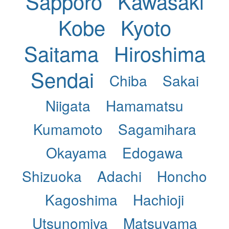
Sapporo
Kawasaki
Kobe
Kyoto
Saitama
Hiroshima
Sendai
Chiba
Sakai
Niigata
Hamamatsu
Kumamoto
Sagamihara
Okayama
Edogawa
Shizuoka
Adachi
Honcho
Kagoshima
Hachioji
Utsunomiya
Matsuyama