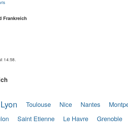
ris
d Frankreich
st 14:58.
ich
Lyon
Toulouse
Nice
Nantes
Montpel
lon
Saint Etienne
Le Havre
Grenoble