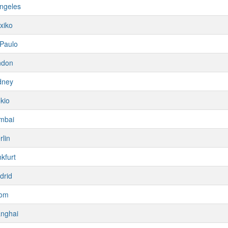
ngeles
xiko
Paulo
ndon
dney
kio
mbai
rlin
kfurt
drid
om
nghai