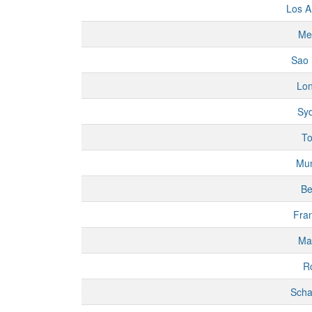
Los A
Me
Sao 
Lo
Sy
To
Mu
Be
Fran
Ma
R
Scha