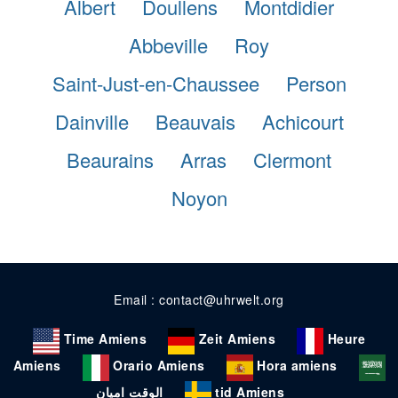
Albert
Doullens
Montdidier
Abbeville
Roy
Saint-Just-en-Chaussee
Person
Dainville
Beauvais
Achicourt
Beaurains
Arras
Clermont
Noyon
Email : contact@uhrwelt.org
Time Amiens
Zeit Amiens
Heure
Amiens
Orario Amiens
Hora amiens
الوقت اميان
tid Amiens