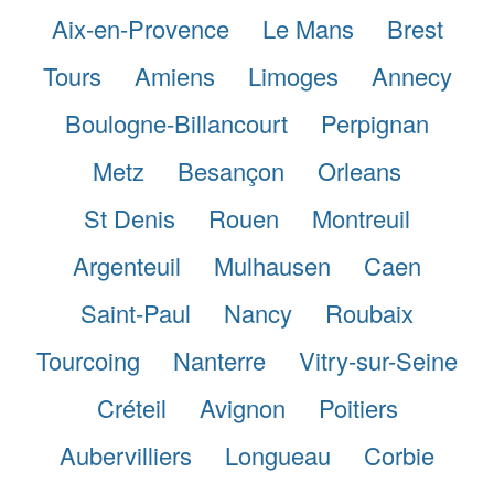
Aix-en-Provence
Le Mans
Brest
Tours
Amiens
Limoges
Annecy
Boulogne-Billancourt
Perpignan
Metz
Besançon
Orleans
St Denis
Rouen
Montreuil
Argenteuil
Mulhausen
Caen
Saint-Paul
Nancy
Roubaix
Tourcoing
Nanterre
Vitry-sur-Seine
Créteil
Avignon
Poitiers
Aubervilliers
Longueau
Corbie