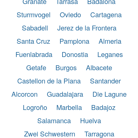
Granate
Tarrasa
Badalona
Sturmvogel
Oviedo
Cartagena
Sabadell
Jerez de la Frontera
Santa Cruz
Pamplona
Almeria
Fuenlabrada
Donostia
Leganes
Getafe
Burgos
Albacete
Castellon de la Plana
Santander
Alcorcon
Guadalajara
Die Lagune
Logroño
Marbella
Badajoz
Salamanca
Huelva
Zwei Schwestern
Tarragona