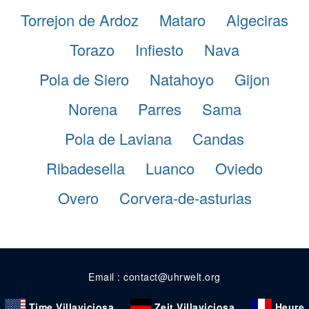
Torrejon de Ardoz
Mataro
Algeciras
Torazo
Infiesto
Nava
Pola de Siero
Natahoyo
Gijon
Norena
Parres
Sama
Pola de Laviana
Candas
Ribadesella
Luanco
Oviedo
Overo
Corvera-de-asturias
Email : contact@uhrwelt.org
Time Villaviciosa
Zeit Villaviciosa
Heure