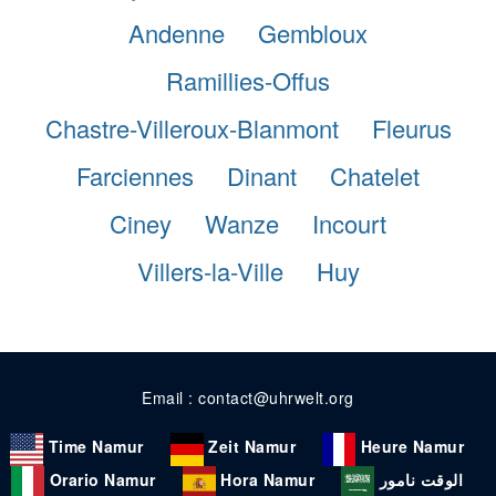
Andenne
Gembloux
Ramillies-Offus
Chastre-Villeroux-Blanmont
Fleurus
Farciennes
Dinant
Chatelet
Ciney
Wanze
Incourt
Villers-la-Ville
Huy
Email : contact@uhrwelt.org
Time Namur
Zeit Namur
Heure Namur
Orario Namur
Hora Namur
الوقت نامور