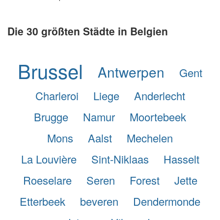
Die 30 größten Städte in Belgien
Brussel
Antwerpen
Gent
Charleroi
Liege
Anderlecht
Brugge
Namur
Moortebeek
Mons
Aalst
Mechelen
La Louvière
Sint-Niklaas
Hasselt
Roeselare
Seren
Forest
Jette
Etterbeek
beveren
Dendermonde