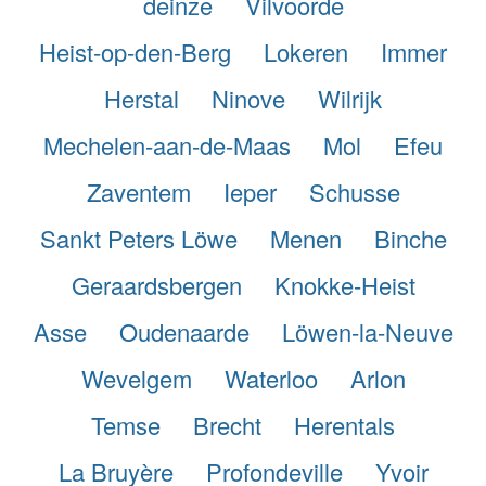
deinze
Vilvoorde
Heist-op-den-Berg
Lokeren
Immer
Herstal
Ninove
Wilrijk
Mechelen-aan-de-Maas
Mol
Efeu
Zaventem
Ieper
Schusse
Sankt Peters Löwe
Menen
Binche
Geraardsbergen
Knokke-Heist
Asse
Oudenaarde
Löwen-la-Neuve
Wevelgem
Waterloo
Arlon
Temse
Brecht
Herentals
La Bruyère
Profondeville
Yvoir