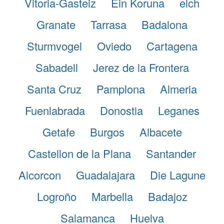
Vitoria-Gasteiz
Ein Koruna
elch
Granate
Tarrasa
Badalona
Sturmvogel
Oviedo
Cartagena
Sabadell
Jerez de la Frontera
Santa Cruz
Pamplona
Almeria
Fuenlabrada
Donostia
Leganes
Getafe
Burgos
Albacete
Castellon de la Plana
Santander
Alcorcon
Guadalajara
Die Lagune
Logroño
Marbella
Badajoz
Salamanca
Huelva