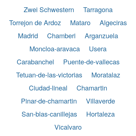
Zwei Schwestern
Tarragona
Torrejon de Ardoz
Mataro
Algeciras
Madrid
Chamberi
Arganzuela
Moncloa-aravaca
Usera
Carabanchel
Puente-de-vallecas
Tetuan-de-las-victorias
Moratalaz
Ciudad-lineal
Chamartin
Pinar-de-chamartin
Villaverde
San-blas-canillejas
Hortaleza
Vicalvaro