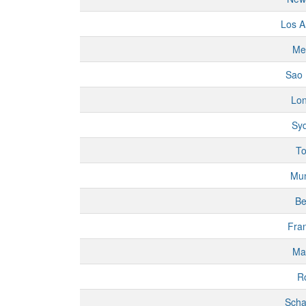
Los A
Me
Sao 
Lo
Sy
To
Mu
Be
Fran
Ma
R
Scha