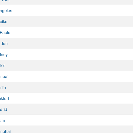
ngeles
xiko
Paulo
ndon
dney
kio
mbai
rlin
kfurt
drid
om
nghai