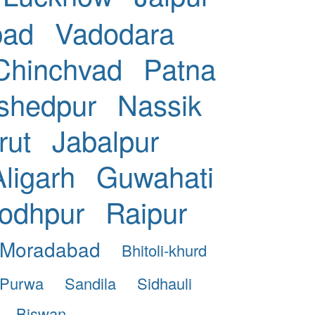
bad
Vadodara
Chinchvad
Patna
shedpur
Nassik
rut
Jabalpur
Aligarh
Guwahati
odhpur
Raipur
Moradabad
Bhitoli-khurd
Purwa
Sandila
Sidhauli
Biswan