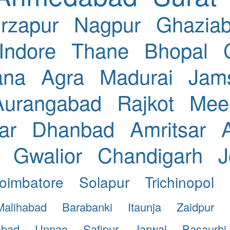
rzapur
Nagpur
Ghazia
Indore
Thane
Bhopal
ana
Agra
Madurai
Jam
Aurangabad
Rajkot
Mee
ar
Dhanbad
Amritsar
Gwalior
Chandigarh
J
oimbatore
Solapur
Trichinopol
Malihabad
Barabanki
Itaunja
Zaidpur
bad
Unnao
Safipur
Jarwal
Basaurhi