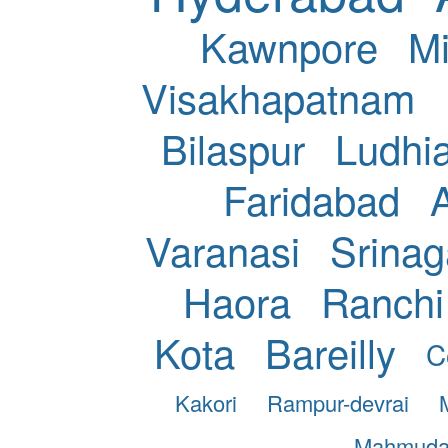
Kawnpore
Mi
Visakhapatnam
Bilaspur
Ludhi
Faridabad
Varanasi
Srinag
Haora
Ranchi
Kota
Bareilly
C
Kakori
Rampur-devrai
Mahmuda